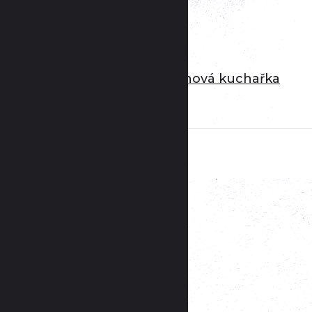
8. 09. 2024
Aby dětem chutnalo… moje nová kuchařka
pr...
16. 11. 2015