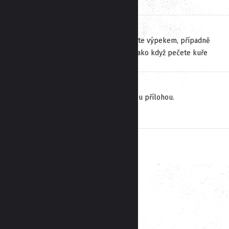
Během pečení sekanou přelévejte výpekem, případně
znovu podlijte vodou, podobně jako když pečete kuře
Podávejte ideálně s bramborovou přílohou.
Dobrou chuť!