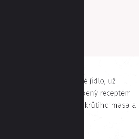
pepř
Sdílet
Save
Vytisknout recept
Na zelený čtvrtek – zelené jídlo, už
několik let je naším oblíbený receptem
na sekanou právě tato z krůtího masa a
špenátu.