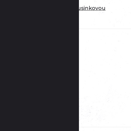
Pečené kuře s kaštanovo-brusinkovou
nádivkou
28. 01. 2017
Rychlá paštika z husích jater