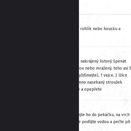
Postup
Nejprve si nakrájejte na kostičky rohlík nebo housku a
namočte je do mléka (2 dcl)
Pak přidejte namleté krůtí maso, nakrájený listový špenát
(buď čerstvý, spařený vroucí vodou nebo mražený, toho asi 
válečků, nechte ho rozmrazit a vyždímejte), 1 vejce, 2 lžíce
strouhaného parmazánu, 1 na jemno nasekaný stroužek
česneku, citrónovou kůru, osolte a opepřete
Z této směsi vytvořte váleček, dejte ho do pekáčku, na vrch
poklaďte pár plátky másla, lehce podlijte vodou a pečte při
180 stupních asi 30-40 minut