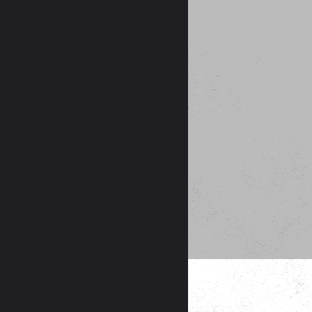
špenátem