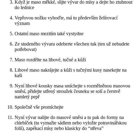
Když je maso měkké, slijte vývar do mísy a dejte ho ztuhnout
do lednice
Vepřovou nožku vyhoďte, má tu především želírovací
význam
Ostatní maso mezitím také vystydne
Ze studeného vývaru odeberte všechen tuk (ten už nebudete
potřebovat)
Maso rozdělte na libové, tučné a kůži
Libové maso nakrájejte a kůži s tučnými kusy nasekejte na
kaši
Nyní libové kousky masa smíchejte s rozmělněnou masovou
směsí, přidejte utřený stroužek česneku se solí a čerstvě
namletý pepř
Společně vše promíchejte
Nyní vývar nalijte do masové směsi a tu pak do formy na
chlebíček (tu vymažte sádlem nebo vyložte potravinářskou
folií), zapékací mísy nebo klasicky do “střeva”