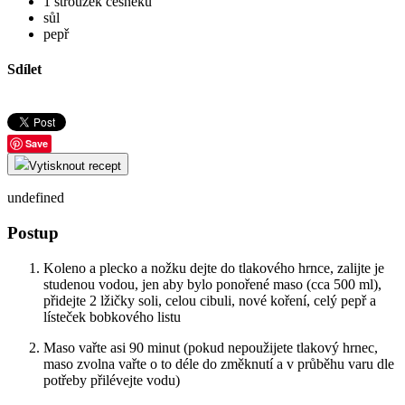
1
stroužek česneku
sůl
pepř
Sdílet
Save
Vytisknout recept
undefined
Postup
Koleno a plecko a nožku dejte do tlakového hrnce, zalijte je
studenou vodou, jen aby bylo ponořené maso (cca 500 ml),
přidejte 2 lžičky soli, celou cibuli, nové koření, celý pepř a
lísteček bobkového listu
Maso vařte asi 90 minut (pokud nepoužijete tlakový hrnec,
maso zvolna vařte o to déle do změknutí a v průběhu varu dle
potřeby přilévejte vodu)