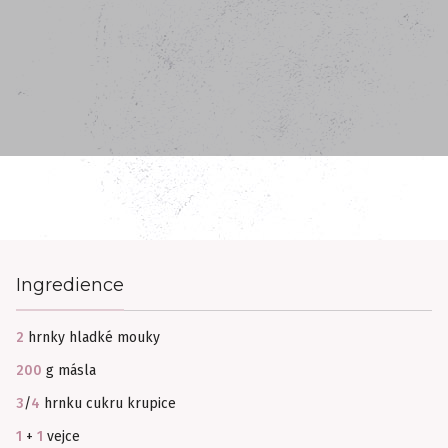
Ingredience
2
hrnky hladké mouky
200
g másla
3
/
4
hrnku cukru krupice
1
+
1
vejce