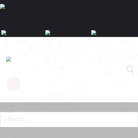
Homepage
Meruňkový koláč s tvarohem a mandlemi