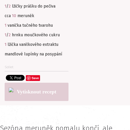
1
/
2
lžičky prášku do pečiva
cca
10
meruněk
1
vanička tučného tvarohu
1
/
2
hrnku moučkového cukru
1
lžička vanilkového extraktu
mandlové lupínky na posypání
Sdílet
Save
Vytisknout recept
Sezóna meruněk pomalu končí, ale