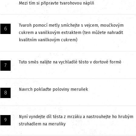
Mezi tím si připravte tvarohovou náplň
Tvaroh pomocí metly smíchejte s vejcem, moučkovým
cukrem a vanilkovým extraktem (ten můžete nahradit
kvalitním vanilkovým cukrem)
Tuto směs nalijte na vychladlé těsto v dortové formě
Navrch poklaďte poloviny meruňek
Nyní vyndejte díl těsta z mrzáku a nastrouhejte ho hrubým
struhadlem na meruňky