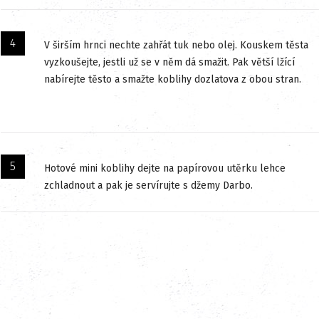
V širším hrnci nechte zahřát tuk nebo olej. Kouskem těsta
vyzkoušejte, jestli už se v něm dá smažit. Pak větší lžící
nabírejte těsto a smažte koblihy dozlatova z obou stran.
Hotové mini koblihy dejte na papírovou utěrku lehce
zchladnout a pak je servírujte s džemy Darbo.