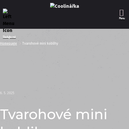
Menu
Sledujte mě
Homepage
Tvarohové mini koblihy
6. 5. 2025
Tvarohové mini