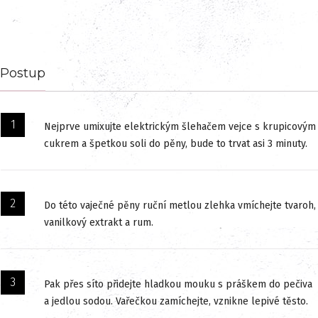
Postup
Nejprve umixujte elektrickým šlehačem vejce s krupicovým
cukrem a špetkou soli do pěny, bude to trvat asi 3 minuty.
Do této vaječné pěny ruční metlou zlehka vmíchejte tvaroh,
vanilkový extrakt a rum.
Pak přes síto přidejte hladkou mouku s práškem do pečiva
a jedlou sodou. Vařečkou zamíchejte, vznikne lepivé těsto.