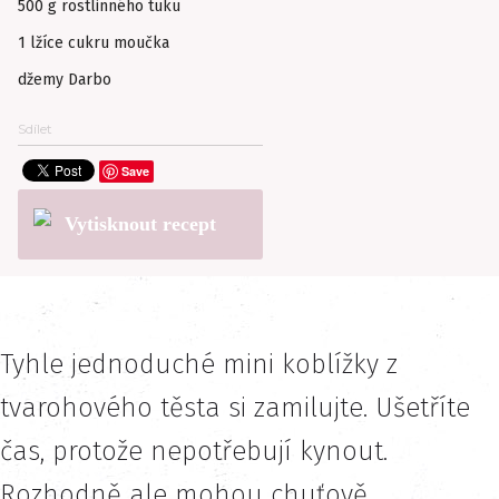
500 g rostlinného tuku
1 lžíce cukru moučka
džemy Darbo
Sdílet
Save
Vytisknout recept
Tyhle jednoduché mini koblížky z
tvarohového těsta si zamilujte. Ušetříte
čas, protože nepotřebují kynout.
Rozhodně ale mohou chuťově