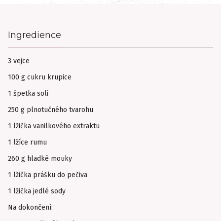
Ingredience
3 vejce
100 g cukru krupice
1 špetka soli
250 g plnotučného tvarohu
1 lžička vanilkového extraktu
1 lžíce rumu
260 g hladké mouky
1 lžička prášku do pečiva
1 lžička jedlé sody
Na dokončení: