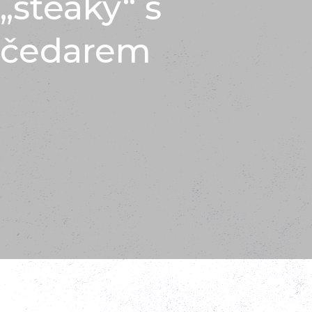
„steaky“ s
čedarem