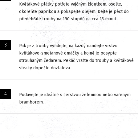
Květákové plátky potřete vajčným žloutkem, osolte,
okořeňte paprikou a pokapejte olejem. Dejte je péct do
předehřáté trouby na 190 stupňů na cca 15 minut.
Pak je z trouby vyndejte, na každý nandejte vrstvu
květákovo-smetanové omáčky a hojně je posypte
strouhaným čedarem. Pekáč vraťte do trouby a květákové
steaky dopečte dozlatova.
Podávejte je ideálně s čerstvou zeleninou nebo vařeným
bramborem.