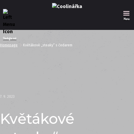
Menu
Sledujte mě
Homepage
Květákové „steaky“ s čedarem
7. 9. 2023
Květákové