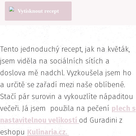
Vytisknout recept
Tento jednoduchý recept, jak na květák,
jsem viděla na sociálních sítích a
doslova mě nadchl. Vyzkoušela jsem ho
a určitě se zařadí mezi naše oblíbené.
Stačí pár surovin a vykouzlíte nápaditou
večeři. Já jsem použila na pečení
plech s
nastavitelnou velikostí
od Guradini z
eshopu
Kulinaria.cz.