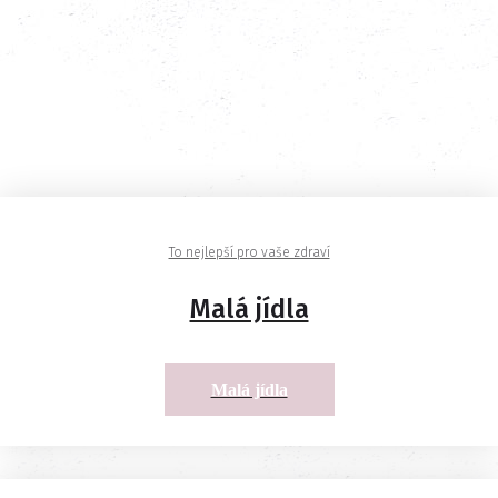
To nejlepší pro vaše zdraví
Malá jídla
Malá jídla