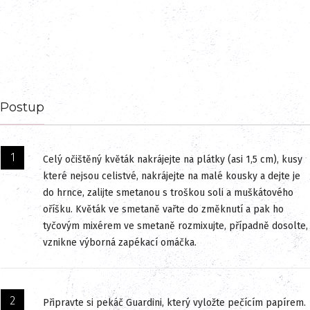
Postup
Celý očištěný květák nakrájejte na plátky (asi 1,5 cm), kusy
které nejsou celistvé, nakrájejte na malé kousky a dejte je
do hrnce, zalijte smetanou s troškou soli a muškátového
oříšku. Květák ve smetaně vařte do změknutí a pak ho
tyčovým mixérem ve smetaně rozmixujte, případně dosolte,
vznikne výborná zapékací omáčka.
Připravte si pekáč Guardini, který vyložte pečícím papírem.