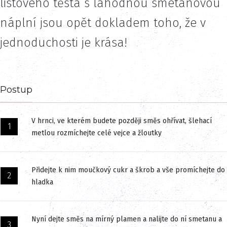
listového těsta s lahodnou smetanovou
náplní jsou opět dokladem toho, že v
jednoduchosti je krása!
Postup
V hrnci, ve kterém budete později směs ohřívat, šlehací
metlou rozmíchejte celé vejce a žloutky
Přidejte k nim moučkový cukr a škrob a vše promíchejte do
hladka
Nyní dejte směs na mírný plamen a nalijte do ní smetanu a