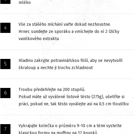
mléko
Vše za stálého míchání vařte dokud nezhoustne.
Hrnec sundejte ze sporáku a vmíchejte do ní 2 lžičky
vanilkového extraktu
Hladinu zakryjte potravinářskou fólií, aby se nevytvořil
škraloup a nechte ji trochu zchladnout
Troubu předehřejte na 200 stupňů.
Pokud máte už vyválené listové těsto (275g), ušetříte si
práci, pokud ne, tak těsto vyválejte asi na 0,5 cm tloušťku
Vykrajujte kolečka o průměru 9-10 cm a těmi vystelte
klasickou formu na muffiny na 12 kousků