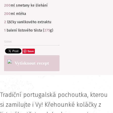
200
ml smetany ke šlehání
200
ml mléka
2
lžičky vanilkového extraktu
1
balení listového těsta (
275
g)
Sdílet
Save
Vytisknout recept
Tradiční portugalská pochoutka, kterou
si zamilujte i Vy! Křehounké koláčky z