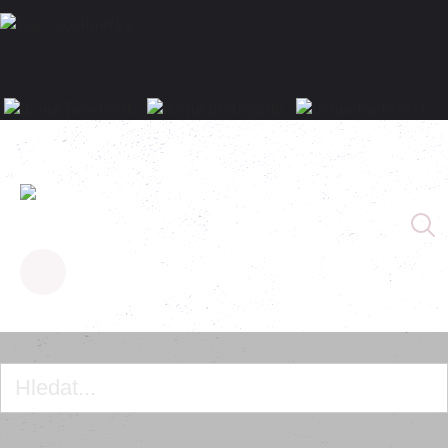
Homepage
Portugalské koláčky Pastel de Nata