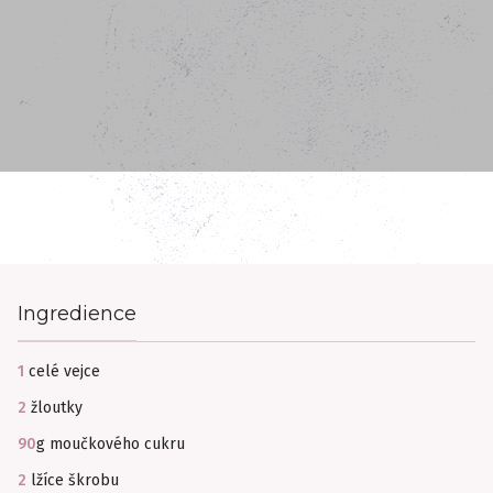
Ingredience
1
celé vejce
2
žloutky
90
g moučkového cukru
2
lžíce škrobu