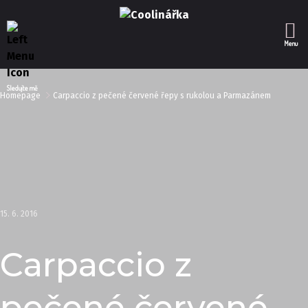
Menu
Sledujte mě
Homepage
Carpaccio z pečené červené řepy s rukolou a Parmazánem
15. 6. 2016
Carpaccio z
pečené červené