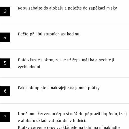
Řepu zabalte do alobalu a položte do zapékací misky
Pečte při 180 stupních asi hodinu
Poté zkuste nožem, zda je už řepa měkká a nechte ji
vychladnout
Pak ji oloupejte a nakrájejte na jemné plátky
Upečenou červenou řepu si můžete připravit dopředu, lze ji
v alobalu skladovat pár dní v lednici.
Plátky červené řepy vyskládejte na talíř, na ní naklaďte