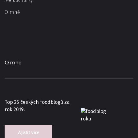
Mé kuchařky
O mně
O mně
Top 25 českých foodblogů za
rok 2019.
Zjistit více