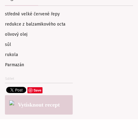
středně velké červené řepy
redukce z balzamikového octa
olivový olej
sůl
rukola
Parmazán
Sdílet
Save
Vytisknout recept