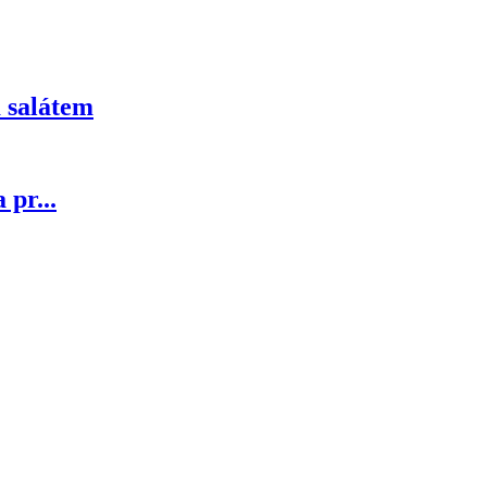
 salátem
pr...