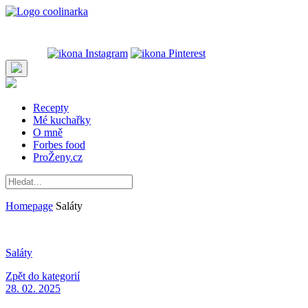
Recepty
Mé kuchařky
O mně
Forbes food
ProŽeny.cz
Homepage
Saláty
Saláty
Zpět do kategorií
28. 02. 2025