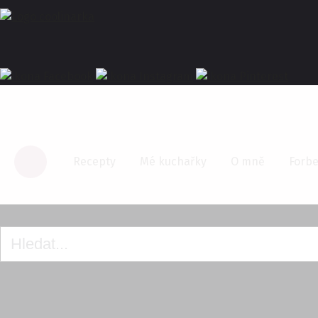
Recepty
Mé kuchařky
O mně
Forbe
Homepage
Toustový chleba + 20% slevový kód na eshop KULINARIA.cz