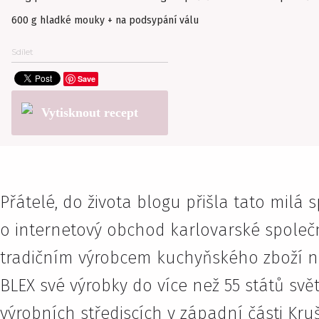
600 g hladké mouky + na podsypání válu
Sdílet
Save
Vytisknout recept
Přátelé, do života blogu přišla tato mi
o internetový obchod karlovarské společnost
tradičním výrobcem kuchyňského zboží n
BLEX své výrobky do více než 55 států svě
výrobních střediscích v západní části Kru