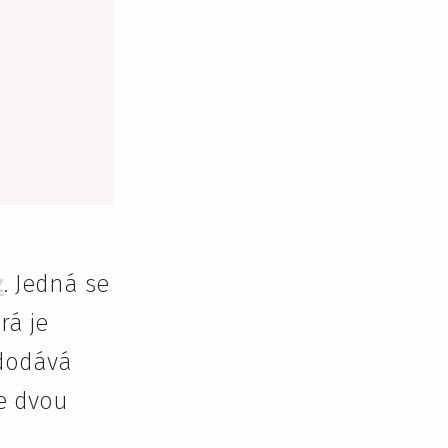
z
. Jedná se
rá je
 dodává
ve dvou