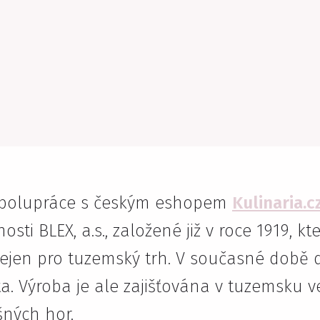
lá spolupráce s českým eshopem
Kulinaria.c
i BLEX, a.s., založené již v roce 1919, kte
ejen pro tuzemský trh. V současné době
ta. Výroba je ale zajišťována v tuzemsku 
šných hor.