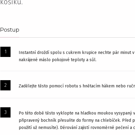
košíku.
Postup
Instantní droždí spolu s cukrem krupice nechte pár minut v 
nakrájené máslo pokojové teploty a sůl.
Zadělejte těsto pomocí robotu s hnětacím hákem nebo ručně
Po této době těsto vyklopte na hladkou moukou vysypaný vál
připravený bochník přesuňte do formy na chlebíček. Před 
použití už nemusíte). Děrování zajistí rovnoměrné pečení a