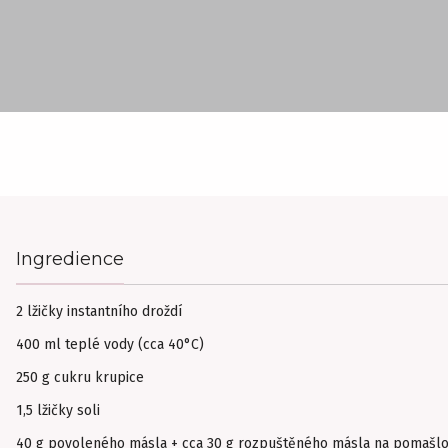
Ingredience
2 lžičky instantního droždí
400 ml teplé vody (cca 40°C)
250 g cukru krupice
1,5 lžičky soli
40 g povoleného másla + cca 30 g rozpuštěného másla na pomašlo