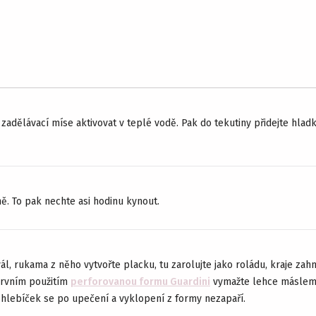
zadělávací míse aktivovat v teplé vodě. Pak do tekutiny přidejte hla
. To pak nechte asi hodinu kynout.
, rukama z něho vytvořte placku, tu zarolujte jako roládu, kraje zahn
prvním použitím
perforovanou formu Guardini
vymažte lehce máslem 
 chlebíček se po upečení a vyklopení z formy nezapaří.