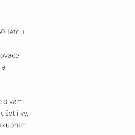
50 letou
novace
 a
e s vámi
šet i vy,
nákupním