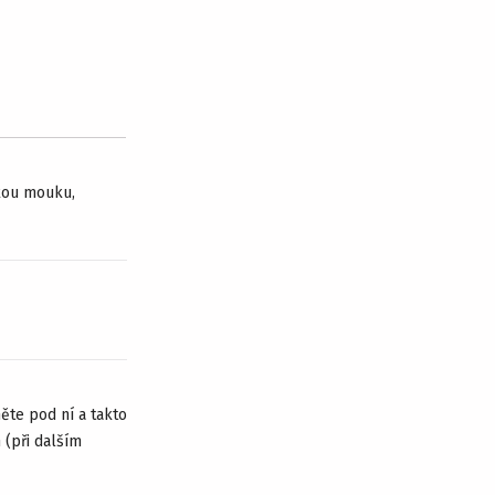
dkou mouku,
ěte pod ní a takto
(při dalším