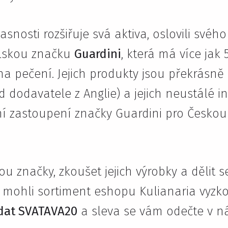
asnosti rozšiřuje svá aktiva, oslovili svého
alskou značku
Guardini
, která má více jak 
 na pečení. Jejich produkty jsou překrásně
d dodavatele z Anglie) a jejich neustálé i
í zastoupení značky Guardini pro Českou
 značky, zkoušet jejich výrobky a dělit s
e mohli sortiment eshopu Kulianaria vyzkou
adat SVATAVA20
a sleva se vám odečte v 