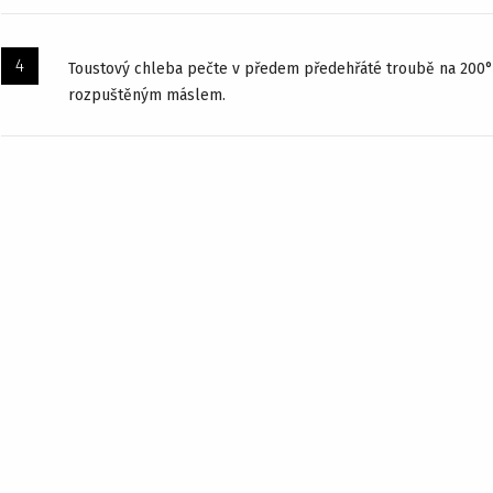
Toustový chleba pečte v předem předehřáté troubě na 200°C
rozpuštěným máslem.