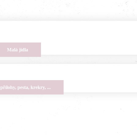
Malá jídla
přílohy, pesta, krekry, ...