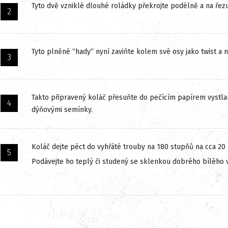
Tyto dvě vzniklé dlouhé roládky překrojte podélně a na řezu
Tyto plněné “hady” nyní zaviňte kolem své osy jako twist a 
Takto připravený koláč přesuňte do pečícím papírem vystl
dýňovými semínky.
Koláč dejte péct do vyhřáté trouby na 180 stupňů na cca 20
Podávejte ho teplý či studený se sklenkou dobrého bílého 