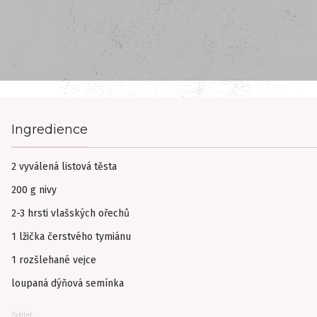
Ingredience
2 vyválená listová těsta
200 g nivy
2-3 hrsti vlašských ořechů
1 lžička čerstvého tymiánu
1 rozšlehané vejce
loupaná dýňová semínka
Sdílet