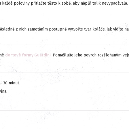
 každé poloviny přitlačte těsto k sobě, aby náplň tolik nevypadávala.
následně z nich zamotáním postupně vytvořte tvar koláče, jak vidíte n
ané
dortové formy Guardini
. Pomašlujte jeho povrch rozšlehaným ve
 – 30 minut.
vína.