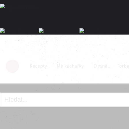
Recepty
Mé kuchařky
O mně
Forbe
Homepage
Motaný koláč s nivou a ořechy