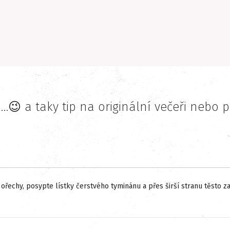
a…😉 a taky tip na originální večeři nebo 
ořechy, posypte lístky čerstvého tyminánu a přes širší stranu těsto za