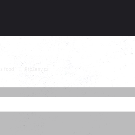
s food
ProŽeny.cz