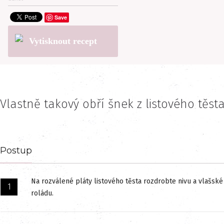
Save
Vytisknout recept
Vlastně takový obří šnek z listového těst
Postup
Na rozválené pláty listového těsta rozdrobte nivu a vlašské 
roládu.