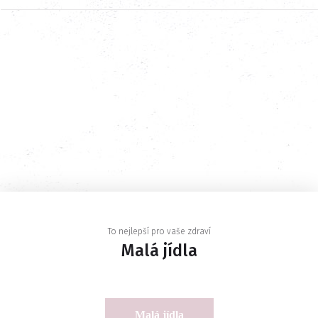
To nejlepší pro vaše zdraví
Malá jídla
Malá jídla