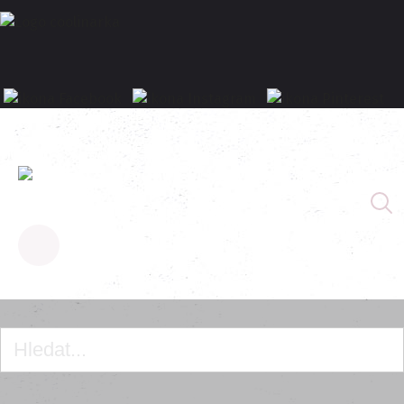
Homepage
Domácí pita chleba