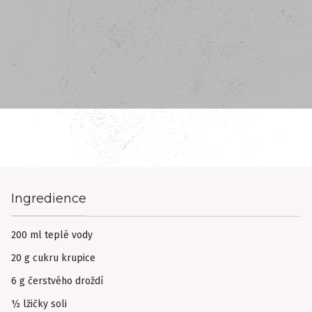
Ingredience
200 ml teplé vody
20 g cukru krupice
6 g čerstvého droždí
½ lžičky soli