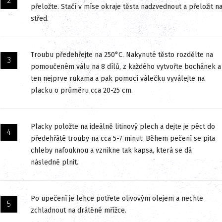
přeložte. Stačí v míse okraje těsta nadzvednout a přeložit n
střed.
Troubu předehřejte na 250°C. Nakynuté těsto rozdělte na
pomoučeném válu na 8 dílů, z každého vytvořte bochánek a
ten nejprve rukama a pak pomocí válečku vyválejte na
placku o průměru cca 20-25 cm.
Placky položte na ideálně litinový plech a dejte je péct do
předehřáté trouby na cca 5-7 minut. Během pečení se pita
chleby nafouknou a vznikne tak kapsa, která se dá
následně plnit.
Po upečení je lehce potřete olivovým olejem a nechte
zchladnout na drátěné mřížce.