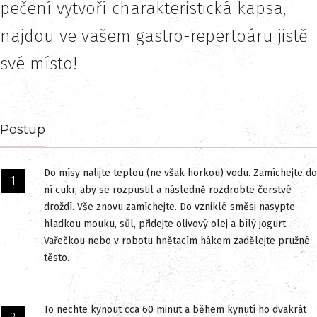
pečení vytvoří charakteristická kapsa,
najdou ve vašem gastro-repertoáru jistě
své místo!
Postup
Do mísy nalijte teplou (ne však horkou) vodu. Zamíchejte do
ní cukr, aby se rozpustil a následně rozdrobte čerstvé
droždí. Vše znovu zamíchejte. Do vzniklé směsi nasypte
hladkou mouku, sůl, přidejte olivový olej a bílý jogurt.
Vařečkou nebo v robotu hnětacím hákem zadělejte pružné
těsto.
To nechte kynout cca 60 minut a během kynutí ho dvakrát