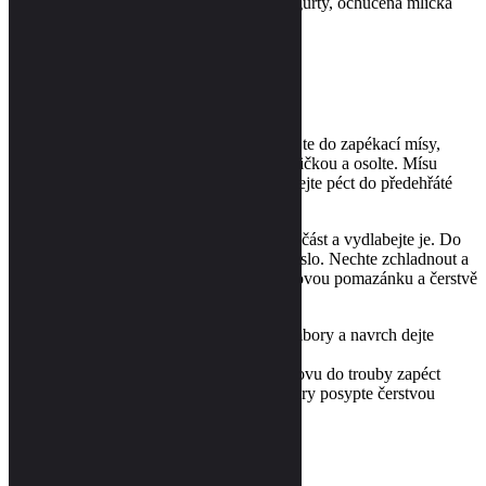
ale i dokonalé mléko, tvaroh, ochucené jogurty, ochucená mlíčka
nebo další dobroty.
Postup
Celé omyté brambory se slupkou dejte do zapékací mísy,
pokapejte je olejem, propíchejte vidličkou a osolte. Mísu
zakryjte alobalem a brambory v ní dejte péct do předehřáté
trouby na 200°C dokud nezměknou.
Hotovým bramborám skrojte vrchní část a vydlabejte je. Do
horké dužiny v misce zamíchejte máslo. Nechte zchladnout a
pak do této směsi zamíchejte tvarohovou pomazánku a čerstvě
mletý pepř.
Touto směsí naplňte vydlabané brambory a navrch dejte
kostičky sýru Plotišťské tajemství.
Takto připravené brambory dejte znovu do trouby zapéct
dozlatova. Hotové zapečené brambory posypte čerstvou
pažitkou a podávejte.