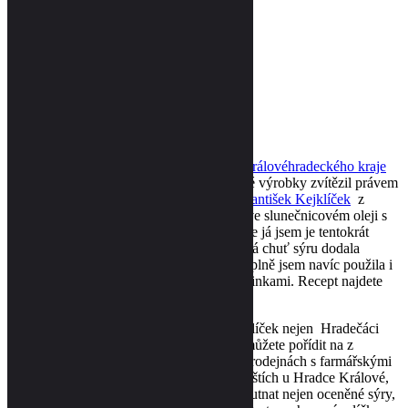
pažitka
Sdílet
Save
Vytisknout recept
A je to tu! Soutěž
Potravina a potravinář Královéhradeckého kraje
zná své vítěze. V kategorii Mléko a mléčné výrobky zvítězil právem
sýr Plotišťské tajemství z
rodinné farmy František Kejklíček
z
Plotišť. Jedná se o nakládané kostky sýra ve slunečnicovém oleji s
kořením. Můžete si je dát jen tak k vínu, ale já jsem je tentokrát
zkusila zapéct a dopadlo to skvěle. Výrazná chuť sýru dodala
pečeným bramborám skvělou chuť. Do náplně jsem navíc použila i
Kejklíčkovic tvarohovou pomazánku s bylinkami. Recept najdete
níže.
Produkty od rodinné farmy František Kejklíček nejen Hradečáci
dobře znají. Produkty této rodinné farmy můžete pořídit na z
farmářských trzích, supermarketu Terno, prodejnách s farmářskými
výrobky, ale i přímo na jejich farmě v Plotištích u Hradce Králové,
ke které nyní přibyl i automat. Můžete ochutnat nejen oceněné sýry,