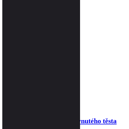
To nejlepší pro vaše zdraví
Malá jídla
Malá jídla
Zeleninová jídla
Zeleninová jídla
Podobné recepty
7. 07. 2015
Quiche
28. 04. 2022
Pečení „hadi“ na ohni z kynutého těsta